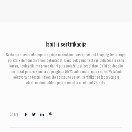
Ispiti i sertifikacija
Svaki kurs, osim ako nije drugačije naznačeno, sastoji se i od krajnjeg testa kojim
polaznik demonstrira kompetentnost. Cena polaganja testa je uključena u cenu
kursa, i polaznik ima pravo da tri puta polaže test besplatno. Da bi se dodelio
sertifikat polaznik mora da pregleda 85% video materijala i da 60% tačnih
odgovora na testu. Nakon što se ispune uslovi, sertifikat se isporučuje u
elektronskom obliku putem email-a u roku od 24 sata.
Share