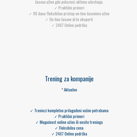
časova uživo gde polaznici aktivno učestvuju.
✓ Praktični primeri
✓ 90 dana fleksibilan pristup on-line časovima uživo
✓ On-line časove drže eksperti
✓ 24X7 Online podrška
Trening za kompanije
* Aktuelno
✓ Treninzi kompletno prilagođeni vašim potrebama
✓ Praktični primeri
✓ Mogućnost online uživo ili onsite treninga
✓ Fleksibilna cena
✓ 24X7 Online podrška