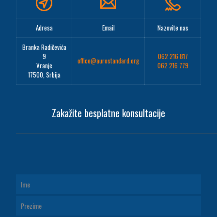
Adresa
Email
Nazovite nas
Branka Radičevića
9
062 216 817
office@aurostandard.org
Vranje
062 216 779
17500, Srbija
Zakažite besplatne konsultacije