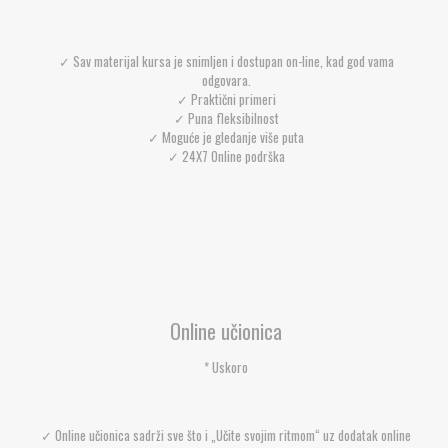
✓ Sav materijal kursa je snimljen i dostupan on-line, kad god vama
odgovara.
✓ Praktični primeri
✓ Puna fleksibilnost
✓ Moguće je gledanje više puta
✓ 24X7 Online podrška
Online učionica
* Uskoro
✓ Online učionica sadrži sve što i „Učite svojim ritmom“ uz dodatak online