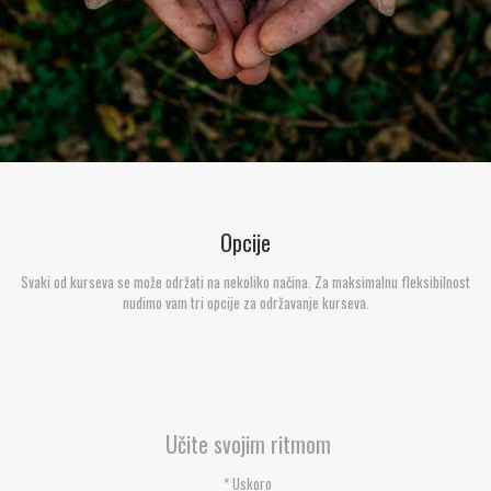
Opcije
Svaki od kurseva se može održati na nekoliko načina. Za maksimalnu fleksibilnost
nudimo vam tri opcije za održavanje kurseva.
Učite svojim ritmom
* Uskoro