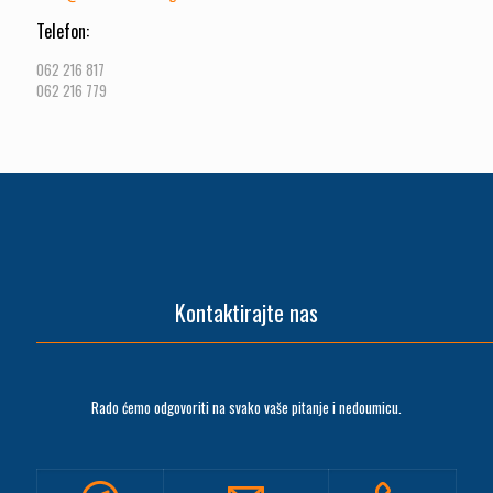
Telefon:
062 216 817
062 216 779
Kontaktirajte nas
Rado ćemo odgovoriti na svako vaše pitanje i nedoumicu.