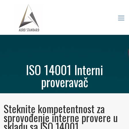
ISO 14001 Interni
proveravač
Obuka
Steknite kompetentnost za
sprovođenje interne provere u
skladu sa
ISO 14001