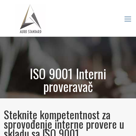
ISO 9001 Interni
proveravač
Obuka
Steknite kompetentnost za
sprovođenje interne provere u
skladu sa
ISO 9001