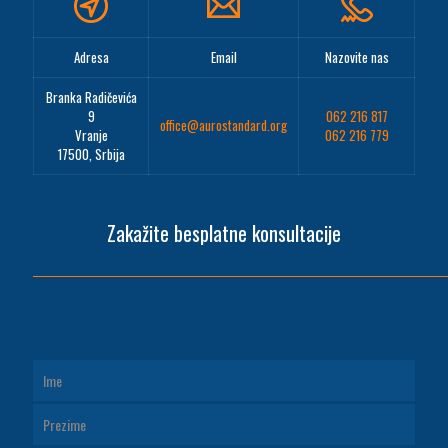
Adresa
Email
Nazovite nas
Branka Radičevića
9
062 216 817
office@aurostandard.org
Vranje
062 216 779
17500, Srbija
Zakažite besplatne konsultacije