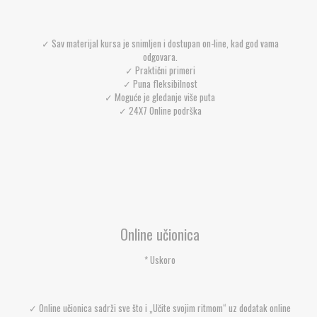
✓ Sav materijal kursa je snimljen i dostupan on-line, kad god vama
odgovara.
✓ Praktični primeri
✓ Puna fleksibilnost
✓ Moguće je gledanje više puta
✓ 24X7 Online podrška
Online učionica
* Uskoro
✓ Online učionica sadrži sve što i „Učite svojim ritmom“ uz dodatak online