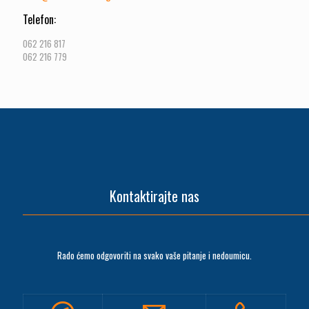
Telefon:
062 216 817
062 216 779
Kontaktirajte nas
Rado ćemo odgovoriti na svako vaše pitanje i nedoumicu.