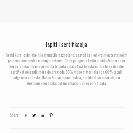
Ispiti i sertifikacija
Svaki kurs, osim ako nije drugačije naznačeno, sastoji se i od krajnjeg testa kojim
polaznik demonstrira kompetentnost. Cena polaganja testa je uključena u cenu
kursa, i polaznik ima pravo da tri puta polaže test besplatno. Da bi se dodelio
sertifikat polaznik mora da pregleda 85% video materijala i da 60% tačnih
odgovora na testu. Nakon što se ispune uslovi, sertifikat se isporučuje u
elektronskom obliku putem email-a u roku od 24 sata.
Share