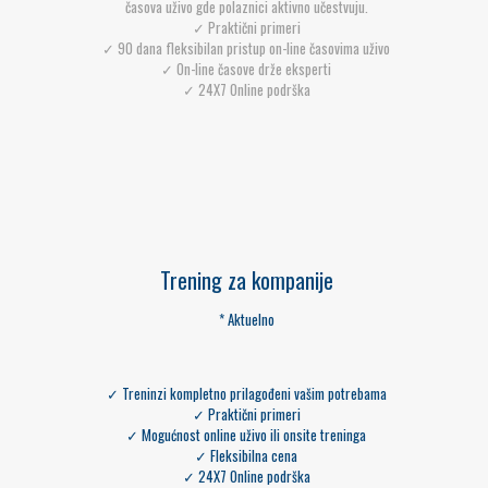
časova uživo gde polaznici aktivno učestvuju.
✓ Praktični primeri
✓ 90 dana fleksibilan pristup on-line časovima uživo
✓ On-line časove drže eksperti
✓ 24X7 Online podrška
Trening za kompanije
* Aktuelno
✓ Treninzi kompletno prilagođeni vašim potrebama
✓ Praktični primeri
✓ Mogućnost online uživo ili onsite treninga
✓ Fleksibilna cena
✓ 24X7 Online podrška