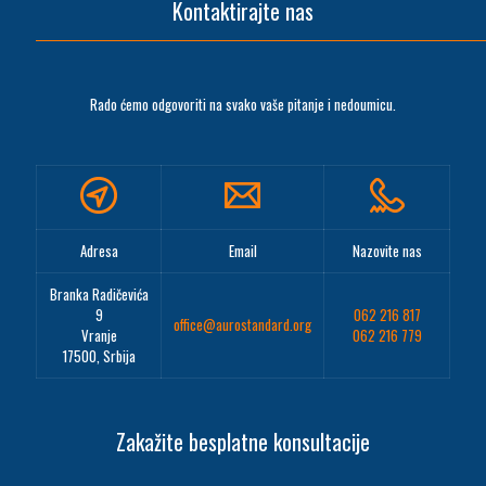
Kontaktirajte nas
Rado ćemo odgovoriti na svako vaše pitanje i nedoumicu.
Adresa
Email
Nazovite nas
Branka Radičevića
9
062 216 817
office@aurostandard.org
Vranje
062 216 779
17500, Srbija
Zakažite besplatne konsultacije