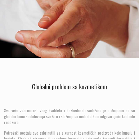
Globalni problem sa kozmetikom
Sve veća zabrinutost zbog kvaliteta i bezbednosti sadržana je u činjenici da su
globalni lanci snabdevanja sve širu i složeniji sa nedostatkom odgovarajuće kontrole
i nadzora.
Potrošači postaju sve zabrinutiji za sigurnost kozmetičkih proizvoda koje kupuju i
koriste. Strah od otrovane ili zagađene kozmetike koja može izazvati dermatitis i