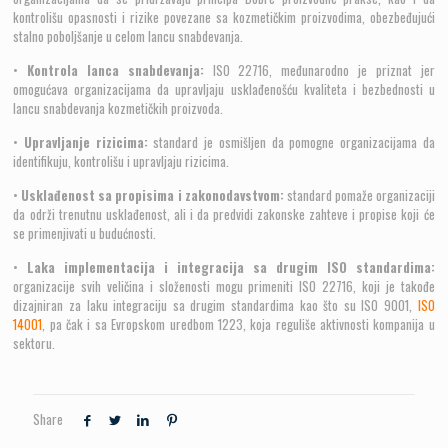
kontrolišu opasnosti i rizike povezane sa kozmetičkim proizvodima, obezbeđujući
stalno poboljšanje u celom lancu snabdevanja.
•
Kontrola lanca snabdevanja:
ISO 22716, međunarodno je priznat jer
omogućava organizacijama da upravljaju usklađenošću kvaliteta i bezbednosti u
lancu snabdevanja kozmetičkih proizvoda.
•
Upravljanje rizicima:
standard je osmišljen da pomogne organizacijama da
Globalni problem sa kozmetikom
identifikuju, kontrolišu i upravljaju rizicima.
•
Usklađenost sa propisima i zakonodavstvom:
standard pomaže organizaciji
da održi trenutnu usklađenost, ali i da predvidi zakonske zahteve i propise koji će
Sve veća zabrinutost zbog kvaliteta i bezbednosti sadržana je u činjenici da su
se primenjivati u budućnosti.
globalni lanci snabdevanja sve širu i složeniji sa nedostatkom odgovarajuće kontrole
i nadzora.
•
Laka implementacija i integracija sa drugim ISO standardima:
organizacije svih veličina i složenosti mogu primeniti ISO 22716, koji je takođe
Potrošači postaju sve zabrinutiji za sigurnost kozmetičkih proizvoda koje kupuju i
dizajniran za laku integraciju sa drugim standardima kao što su ISO 9001,
ISO
koriste. Strah od otrovane ili zagađene kozmetike koja može izazvati dermatitis i
14001
, pa čak i sa Evropskom uredbom 1223, koja reguliše aktivnosti kompanija u
alergije konstantan je poslednjih godina.
sektoru.
Sastojci koji se koriste u kozmetici, poput konzervansi i mirisa, mogu izazvati
alergijsku reakciju. Oni igraju ključnu ulogu u kozmetičkim proizvodima. Zbog toga
je pravilno doziranje supstanci od suštinskog značaja za sprečavanje iritacije kože
Share
prekomernim izlaganjem.