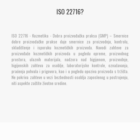
ISO 22716?
ISO 22716 - Kozmetika - Dobra proizvođačka praksa (GMP) – Smernice
dobre proizvođačke prakse daje smernice za proizvodnju, kontrolu,
skladištenje i isporuku kozmetičkih proizvoda. Navodi zahteve za
proizvođače kozmetičkih proizvoda u pogledu opreme, proizvodnog
prostora, ulaznih materijala, nadzora nad higijenom, proizvodnje,
higijenskih zahteva za osoblje, laboratorijske kontrole, označavanja,
praćenja pohvala i prigovora, kao i u pogledu opoziva proizvoda s tržišta.
Ne pokriva zahteve u vezi bezbednosti osoblja zaposlenog u postrojenju,
niti aspekte zaštite životne sredine.