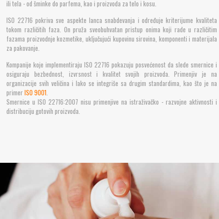
čišćenju lica ili tela - od šminke do parfema, kao i proizvoda za telo i kosu.
ili tela - od šminke do parfema, kao i proizvoda za telo i kosu.
ISO 22716 pokriva sve aspekte lanca snabdevanja i određuje kriterijume kvaliteta
ISO 22716 pokriva sve aspekte lanca snabdevanja i određuje kriterijume kvaliteta
tokom različitih faza. On pruža sveobuhvatan pristup onima koji rade u različitim
tokom različitih faza. On pruža sveobuhvatan pristup onima koji rade u različitim
fazama proizvodnje kozmetike, uključujući kupovinu sirovina, komponenti i
fazama proizvodnje kozmetike, uključujući kupovinu sirovina, komponenti i materijala
materijala za pakovanje.
za pakovanje.
Kompanije koje implementiraju ISO 22716 pokazuju posvećenost da slede smernice
Kompanije koje implementiraju ISO 22716 pokazuju posvećenost da slede smernice i
i osiguraju bezbednost, izvrsnost i kvalitet svojih proizvoda. Primenjiv je na
osiguraju bezbednost, izvrsnost i kvalitet svojih proizvoda. Primenjiv je na
organizacije svih veličina i lako se integriše sa drugim standardima, kao što je na
organizacije svih veličina i lako se integriše sa drugim standardima, kao što je na
primer
primer
ISO 9001
ISO 9001
.
.
Smernice u ISO 22716:2007 nisu primenjive na istraživačko - razvojne aktivnosti i
Smernice u ISO 22716:2007 nisu primenjive na istraživačko - razvojne aktivnosti i
distribuciju gotovih proizvoda.
distribuciju gotovih proizvoda.