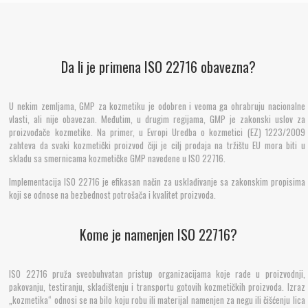
Da li je primena ISO 22716 obavezna?
Da li je primena ISO 22716 obavezna?
U nekim zemljama, GMP za kozmetiku je odobren i veoma ga ohrabruju nacionalne
U nekim zemljama, GMP za kozmetiku je odobren i veoma ga ohrabruju nacionalne
vlasti, ali nije obavezan. Međutim, u drugim regijama, GMP je zakonski uslov za
vlasti, ali nije obavezan. Međutim, u drugim regijama, GMP je zakonski uslov za
proizvođače kozmetike. Na primer, u Evropi Uredba o kozmetici (EZ) 1223/2009
proizvođače kozmetike. Na primer, u Evropi Uredba o kozmetici (EZ) 1223/2009
zahteva da svaki kozmetički proizvod čiji je cilj prodaja na tržištu EU mora biti u
zahteva da svaki kozmetički proizvod čiji je cilj prodaja na tržištu EU mora biti u
skladu sa smernicama kozmetičke GMP navedene u ISO 22716.
skladu sa smernicama kozmetičke GMP navedene u ISO 22716.
Implementacija ISO 22716 je efikasan način za usklađivanje sa zakonskim
Implementacija ISO 22716 je efikasan način za usklađivanje sa zakonskim propisima
propisima koji se odnose na bezbednost potrošača i kvalitet proizvoda.
koji se odnose na bezbednost potrošača i kvalitet proizvoda.
Kome je namenjen ISO 22716?
Kome je namenjen ISO 22716?
ISO 22716 pruža sveobuhvatan pristup organizacijama koje rade u proizvodnji,
ISO 22716 pruža sveobuhvatan pristup organizacijama koje rade u proizvodnji,
pakovanju, testiranju, skladištenju i transportu gotovih kozmetičkih proizvoda.
pakovanju, testiranju, skladištenju i transportu gotovih kozmetičkih proizvoda. Izraz
Izraz „kozmetika“ odnosi se na bilo koju robu ili materijal namenjen za negu ili
„kozmetika“ odnosi se na bilo koju robu ili materijal namenjen za negu ili čišćenju lica