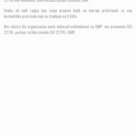
22716 kao ekvivalent smernicama ASEAN Cosmetic GMP.
kozmetičke proizvode koji se stavljaju na tržište.
Svaka od ovih regija ima svoje propise kojih se moraju pridržavati za sve
Bez obzira što organizacija može dokazati usklađenost sa GMP -om primenom ISO
kozmetičke proizvode koji se stavljaju na tržište.
22716, postoji razlika između ISO 22716 i GMP.
Bez obzira što organizacija može dokazati usklađenost sa GMP -om primenom ISO
22716, postoji razlika između ISO 22716 i GMP.