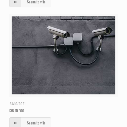
Saznajte više
•
Usklađenost sa propisima i zakonodavstvom:
standard pomaže organizaciji
da održi trenutnu usklađenost, ali i da predvidi zakonske zahteve i propise koji će
se primenjivati u budućnosti.
•
Laka implementacija i integracija sa drugim ISO standardima:
organizacije svih veličina i složenosti mogu primeniti ISO 22716, koji je takođe
dizajniran za laku integraciju sa drugim standardima kao što su ISO 9001,
ISO
14001
, pa čak i sa Evropskom uredbom 1223, koja reguliše aktivnosti kompanija u
sektoru.
28/10/2021
ISO 18788
Saznajte više