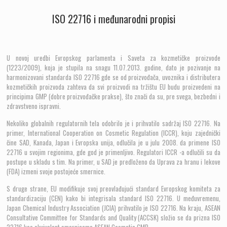
ISO 22716 i međunarodni propisi
ISO 22716 i međunarodni propisi
U novoj uredbi Evropskog parlamenta i Saveta za kozmetičke proizvode
(1223/2009), koja je stupila na snagu 11.07.2013. godine, dato je pozivanje na
harmonizovani standarda ISO 22716 gde se od proizvođača, uvoznika i distributera
U novoj uredbi Evropskog parlamenta i Saveta za kozmetičke proizvode
kozmetičkih proizvoda zahteva da svi proizvodi na tržištu EU budu proizvedeni na
(1223/2009), koja je stupila na snagu 11.07.2013. godine, dato je pozivanje na
principima GMP (dobre proizvođačke prakse), što znači da su, pre svega, bezbedni i
harmonizovani standarda ISO 22716 gde se od proizvođača, uvoznika i distributera
zdravstveno ispravni.
kozmetičkih proizvoda zahteva da svi proizvodi na tržištu EU budu proizvedeni na
principima GMP (dobre proizvođačke prakse), što znači da su, pre svega, bezbedni i
Nekoliko globalnih regulatornih tela odobrilo je i prihvatilo sadržaj ISO 22716. Na
zdravstveno ispravni.
primer, International Cooperation on Cosmetic Regulation (ICCR), koju zajednički
čine SAD, Kanada, Japan i Evropska unija, odlučila je u julu 2008. da primene ISO
Nekoliko globalnih regulatornih tela odobrilo je i prihvatilo sadržaj ISO 22716. Na
22716 u svojim regionima, gde god je primenljivo. Regulatori ICCR -a odlučili su da
primer, International Cooperation on Cosmetic Regulation (ICCR), koju zajednički
postupe u skladu s tim. Na primer, u SAD je predloženo da Uprava za hranu i lekove
čine SAD, Kanada, Japan i Evropska unija, odlučila je u julu 2008. da primene ISO
(FDA) izmeni svoje postojeće smernice.
22716 u svojim regionima, gde god je primenljivo. Regulatori ICCR -a odlučili su da
postupe u skladu s tim. Na primer, u SAD je predloženo da Uprava za hranu i lekove
S druge strane, EU modifikuje svoj preovlađujući standard Evropskog komiteta za
(FDA) izmeni svoje postojeće smernice.
standardizaciju (CEN) kako bi integrisala standard ISO 22716. U međuvremenu,
Japan Chemical Industry Association (JCIA) prihvatilo je ISO 22716. Na kraju, ASEAN
S druge strane, EU modifikuje svoj preovlađujući standard Evropskog komiteta za
Consultative Committee for Standards and Quality (ACCSK) složio se da prizna ISO
standardizaciju (CEN) kako bi integrisala standard ISO 22716. U međuvremenu,
22716 kao ekvivalent smernicama ASEAN Cosmetic GMP.
Japan Chemical Industry Association (JCIA) prihvatilo je ISO 22716. Na kraju, ASEAN
Consultative Committee for Standards and Quality (ACCSK) složio se da prizna ISO
Svaka od ovih regija ima svoje propise kojih se moraju pridržavati za sve