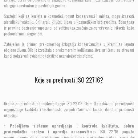
alergije konstantan je poslednjih godina.
Sastojci koji se koriste u kozmetici, poput konzervansi i mirisa, mogu izazvati
alergijsku reakciju. Oni igraju ključnu ulogu u kozmetičkim proizvodima. Zbog toga
je pravilno doziranje supstanci od suštinskog značaja za sprečavanje iritacije kože
prekomernim izlaganjem.
Zabeležen je primer prekomernog izlaganja konzervansima u kremi za lepotu
obojene živom. Bilo je izveštaja o prekomernim količinama žive, pri čemu su otrovani
kupci pokazivali evidentne toksične neurološke simptome.
Koje su prednosti ISO 22716?
Brojne su prednosti od implementacije ISO 22716. Osim što pokazuju posvećenost
organizacije kvalitetu i bezbednosti, za potrošače i/ili kupce, dodatne prednosti
uključuju:
•
Poboljšava sisteme upravljanja i kontrole kvaliteta, dobru
proizvođačku praksu i upravlja opasnostima:
ISO 22716 pomaže
organizacijama da se pridržavaju principa Dobre proizvodne prakse, kao i da